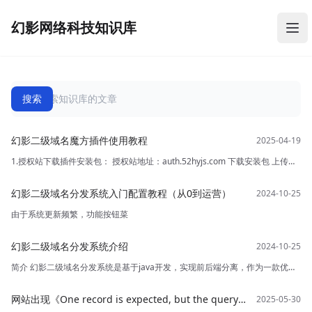
幻影网络科技知识库
幻影网络科技知识库
打
幻影二级域名魔方插件使用教程
1.授权站下载插件安装包： 授权站地址：auth.52hyjs.com 下载安装包 上传到
魔方 /public/plugins/addons 文件夹下面
幻影二级域名分发系统入门配置教程（从0到运营）
由于系统更新频繁，功能按钮菜
幻影二级域名分发系统介绍
简介 幻影二级域名分发系统是基于java开发，实现前后端分离，作为一款优秀
的DNS解析工具，幻影DNS一直致力于为用户提供更快速、更稳定、更安全的
解析服务。在V5版本中，我们对原有的功能进行了升级和优化，使得用户在使
网站出现《One record is expected, but the query
用过程中能够得到更好的体验。 <