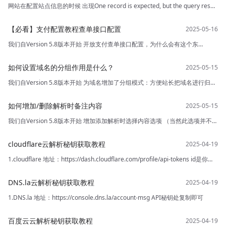
result is multiple records》
网站在配置站点信息的时候 出现One record is expected, but the query result
is multiple records 出现这个问题是 数据库内存在两条这个数据，我们打开数
据库删除即可 1.找到数据库表 y_site_info <
【必看】支付配置教程查单接口配置
我们自Version 5.8版本开始 开放支付查单接口配置，为什么会有这个东
西？？？ 因为支付平台 支付成功后可能因为网络超时等其他原因导致主动回掉
失败了，这样订单就是未支付状态，所以我们加入了查单接口，回掉完成后 在
如何设置域名的分组作用是什么？
进行一步支付结果查询 双保险！！！
我们自Version 5.8版本开始 为域名增加了分组模式：方便站长把域名进行归
类，用户也可以根据分组名称进行搜索使用，本功能只是整理收纳无其他作
用，本功能非强制配置 1.新增分组 点击DNS管理-域名分组-新增分组 <
如何增加/删除解析时备注内容
我们自Version 5.8版本开始 增加添加解析时选择内容选项 （当然此选项并不是
强制性的，你可以自行添加内容让用户选择使用）以下为配置教程 1.怎么添加
更多内容 打开字典管理-找到解析记录标签 点击dns_record_tag
cloudflare云解析秘钥获取教程
1.cloudflare 地址：https://dash.cloudflare.com/profile/api-tokens id是你的
邮箱 秘钥如下自己设置的
DNS.la云解析秘钥获取教程
1.DNS.la 地址：https://console.dns.la/account-msg API秘钥处复制即可
百度云云解析秘钥获取教程