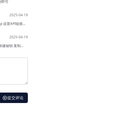
处复制即可
.asp 设置API链接密
i 点击新建秘钥 复制