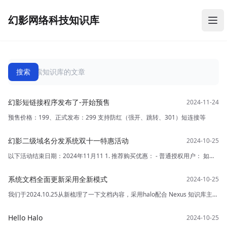
幻影网络科技知识库
幻影网络科技知识库
打
幻影短链接程序发布了-开始预售
预售价格：199、正式发布：299 支持防红（强开、跳转、301）短连接等
幻影二级域名分发系统双十一特惠活动
以下活动结束日期：2024年11月11 1. 推荐购买优惠： - 普通授权用户： 如果
推荐两人购买产品（每套价格为111.1元），将获得代理商权限和1个额外的额
度。被推荐的人将获得2个授权，可以存放在代理账号内。 - 代理商用户： 在活
系统文档全面更新采用全新模式
动期间，如果以111.1元的价格推荐5人购买，可以直接升级到授权
我们于2024.10.25从新梳理了一下文档内容，采用halo配合 Nexus 知识库主题
主题进行搭建，新版的文档中心更全面，内容更加完善，不在需要漫无目的的
寻找，搜索一键直达！
Hello Halo