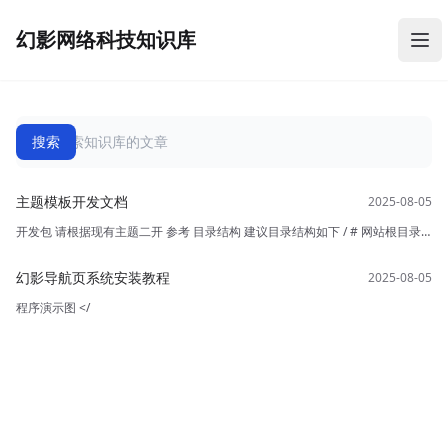
幻影网络科技知识库
幻影网络科技知识库
打
主题模板开发文档
开发包 请根据现有主题二开 参考 目录结构 建议目录结构如下 / # 网站根目录
└── template # 主题目录（主题上传目录） ├── Hua
幻影导航页系统安装教程
程序演示图 </