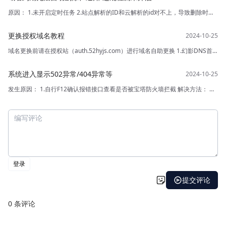
原因： 1.未开启定时任务 2.站点解析的ID和云解析的id对不上，导致删除时显
示ID错误 对策： 1.开启定时任务-登录后再域名后面输入/monitor/job 如下图
操作 然后开启此任务 手动通过软删除在系统内删除，然后再去云解析删除对应
更换授权域名教程
的即可完成 教程地址：
域名更换前请在授权站（auth.52hyjs.com）进行域名自助更换 1.幻影DNS首
页 2.幻影二级域名分发系统 以上两个系统更换授权时需要同步进行更换 更换完
成后按照下图路径找到文件 修改成你最新的授权域名，然后重启服务就可以了
系统进入显示502异常/404异常等
完成后点击程序文件-依次找到下方文件 修改成新的域名即可
发生原因： 1.自行F12确认报错接口查看是否被宝塔防火墙拦截 解决方法： 关
闭宝塔防火墙